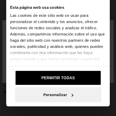
Esta página web usa cookies
Las cookies de este sitio web se usan para
×
personalizar el contenido y los anuncios, ofrecer
hola
funciones de redes sociales y analizar el tráfico.
Además, compartimos información sobre el uso que
haga del sitio web con nuestros partners de redes
Estás accediendo a la web de España. ¿Quieres ir a
sociales, publicidad y análisis web, quienes pueden
la web de United States?
combinarla con otra información que les haya
proporcionado o que hayan recopilado a partir del
uso que haya hecho de sus servicios.
No, continuar en la web
Sí, llévame a
+
+
de España
United States
PERMITIR TODAS
CLUTCH DE FIESTA OVALADO
CLUTCH DE FIESTA OVALADO
23,99 €
23,99 €
+1
+1
Personalizar