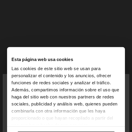
Esta página web usa cookies
Las cookies de este sitio web se usan para
×
personalizar el contenido y los anuncios, ofrecer
hola
funciones de redes sociales y analizar el tráfico.
Además, compartimos información sobre el uso que
haga del sitio web con nuestros partners de redes
Estás accediendo a la web de España. ¿Quieres ir a
sociales, publicidad y análisis web, quienes pueden
la web de United States?
combinarla con otra información que les haya
proporcionado o que hayan recopilado a partir del
uso que haya hecho de sus servicios.
No, continuar en la web
Sí, llévame a