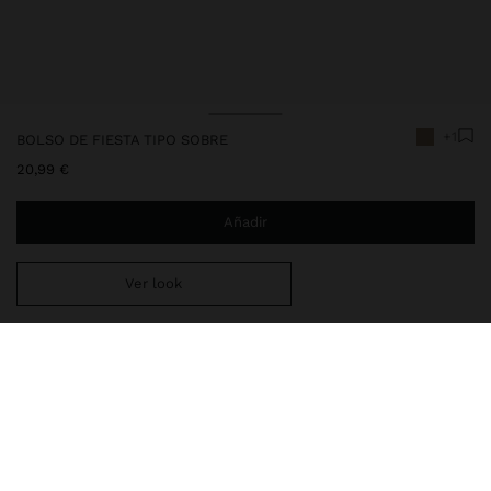
+1
BOLSO DE FIESTA TIPO SOBRE
20,99 €
Añadir
Ver look
Estás a
29,99 €
del envío gratis a domicilio
Entrega en tienda siempre gratis
239425
|
dorado