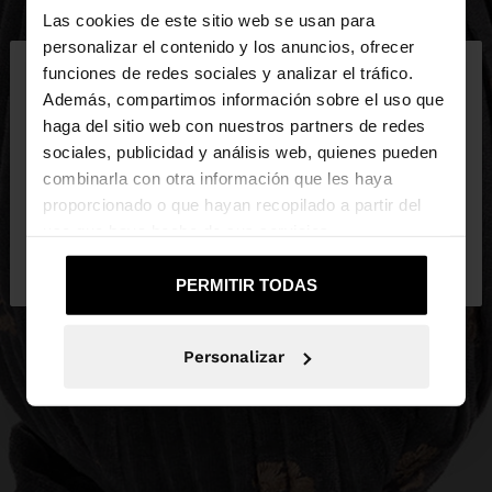
Las cookies de este sitio web se usan para
×
personalizar el contenido y los anuncios, ofrecer
hola
funciones de redes sociales y analizar el tráfico.
Además, compartimos información sobre el uso que
haga del sitio web con nuestros partners de redes
Estás accediendo a la web de España. ¿Quieres ir a
sociales, publicidad y análisis web, quienes pueden
la web de United States?
combinarla con otra información que les haya
proporcionado o que hayan recopilado a partir del
uso que haya hecho de sus servicios.
No, continuar en la web
Sí, llévame a
de España
United States
PERMITIR TODAS
Personalizar