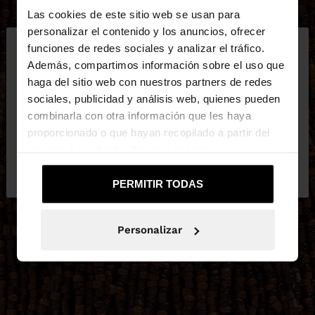
Las cookies de este sitio web se usan para
×
personalizar el contenido y los anuncios, ofrecer
hola
funciones de redes sociales y analizar el tráfico.
Además, compartimos información sobre el uso que
haga del sitio web con nuestros partners de redes
Estás accediendo a la web de España. ¿Quieres ir a
sociales, publicidad y análisis web, quienes pueden
la web de United States?
combinarla con otra información que les haya
proporcionado o que hayan recopilado a partir del
uso que haya hecho de sus servicios.
No, continuar en la web
Sí, llévame a
de España
United States
PERMITIR TODAS
Personalizar