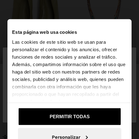
Esta página web usa cookies
Las cookies de este sitio web se usan para
×
personalizar el contenido y los anuncios, ofrecer
hola
zapatos
bisutería
funciones de redes sociales y analizar el tráfico.
Además, compartimos información sobre el uso que
haga del sitio web con nuestros partners de redes
Estás accediendo a la web de España. ¿Quieres ir a
sociales, publicidad y análisis web, quienes pueden
la web de United States?
combinarla con otra información que les haya
PUEDE INTERESARTE
proporcionado o que hayan recopilado a partir del
Novedades
Bolsos
uso que haya hecho de sus servicios.
No, continuar en la web
Sí, llévame a
Ropa
Bisutería
de España
United States
Zapatos
Carteras
PERMITIR TODAS
Relojes
Personalizables
Accesorios
Personalizar