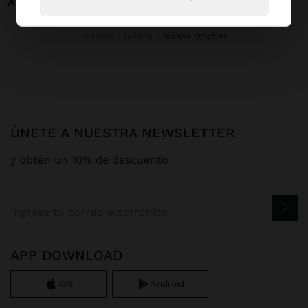
Parfois
Bolsos
bolsos crochet
ÚNETE A NUESTRA NEWSLETTER
y obtén un 10% de descuento
APP DOWNLOAD
iOS
Android