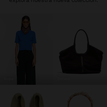
explora nuestra nueva colección.
ropa
bolsos