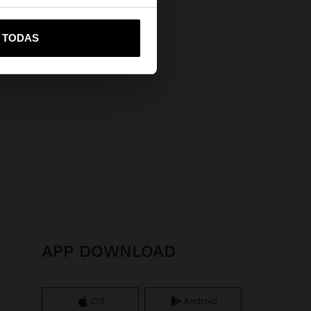
vame a United States
R TODAS
APP DOWNLOAD
iOS
Android