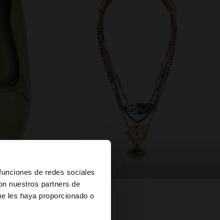
bisutería
×
 funciones de redes sociales
con nuestros partners de
ue les haya proporcionado o