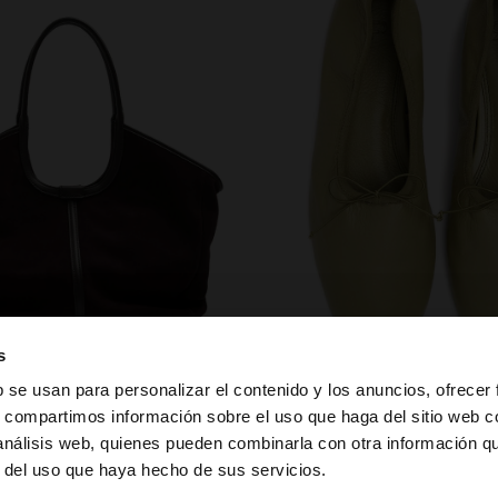
zapatos
s
b se usan para personalizar el contenido y los anuncios, ofrecer
s, compartimos información sobre el uso que haga del sitio web 
 análisis web, quienes pueden combinarla con otra información q
la web de España. ¿Quieres ir a la web de United States?
r del uso que haya hecho de sus servicios.
PUEDE INTERESARTE