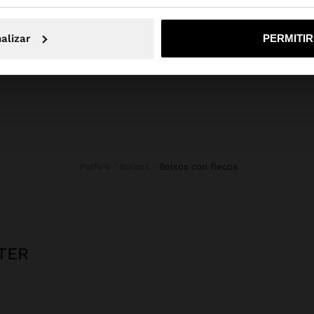
No, continuar en la web de España
Sí, llé
Novedades
Bolsos
Ropa
alizar
PERMITI
Bisutería
Zapatos
Carteras
Relojes
Personalizables
Accesorios
Parfois
Bolsos
bolsos con flecos
TER