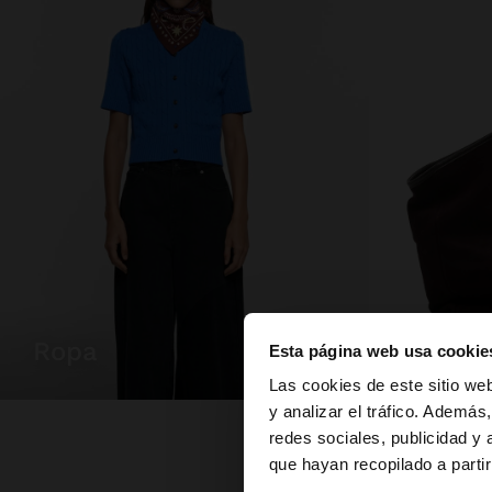
ropa
bolsos
Esta página web usa cookie
hola
Las cookies de este sitio we
y analizar el tráfico. Ademá
redes sociales, publicidad y
Estás accediendo a 
que hayan recopilado a parti