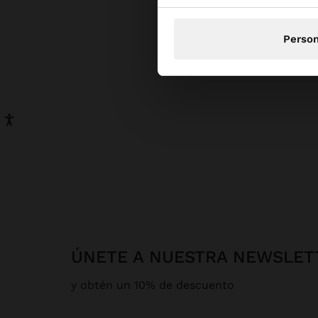
Person
ÚNETE A NUESTRA NEWSLET
y obtén un 10% de descuento