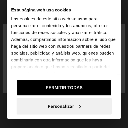
Esta página web usa cookies
Las cookies de este sitio web se usan para
×
personalizar el contenido y los anuncios, ofrecer
hola
funciones de redes sociales y analizar el tráfico.
Además, compartimos información sobre el uso que
haga del sitio web con nuestros partners de redes
Estás accediendo a la web de España. ¿Quieres ir a
sociales, publicidad y análisis web, quienes pueden
la web de United States?
combinarla con otra información que les haya
proporcionado o que hayan recopilado a partir del
uso que haya hecho de sus servicios.
No, continuar en la web
Sí, llévame a
de España
United States
PERMITIR TODAS
Personalizar