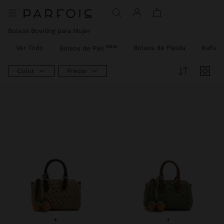
Precio rebajado de
A
Precio rebajado de
A
Precio rebajado de
A
Precio rebajado de
A
Precio rebajado de
A
Bolsos Bowling para Mujer
New
Ver Todo
Bolsos de Fiesta
Rafia
Bolsos de Piel
Color
Precio
+
+