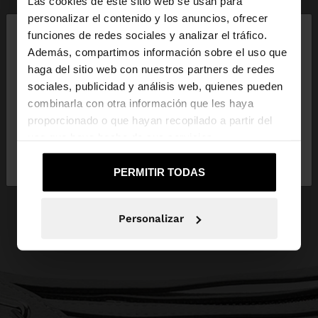
Las cookies de este sitio web se usan para
×
personalizar el contenido y los anuncios, ofrecer
hola
funciones de redes sociales y analizar el tráfico.
Además, compartimos información sobre el uso que
haga del sitio web con nuestros partners de redes
Estás accediendo a la web de España. ¿Quieres ir a
sociales, publicidad y análisis web, quienes pueden
la web de United States?
combinarla con otra información que les haya
proporcionado o que hayan recopilado a partir del
uso que haya hecho de sus servicios.
No, continuar en la web
Sí, llévame a
de España
United States
PERMITIR TODAS
Personalizar