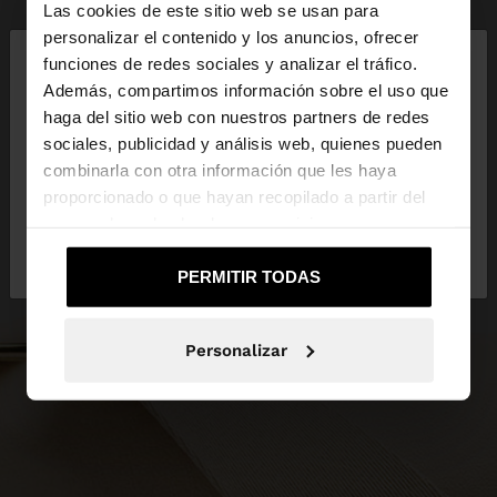
Las cookies de este sitio web se usan para
×
personalizar el contenido y los anuncios, ofrecer
hola
funciones de redes sociales y analizar el tráfico.
Además, compartimos información sobre el uso que
haga del sitio web con nuestros partners de redes
Estás accediendo a la web de España. ¿Quieres ir a
sociales, publicidad y análisis web, quienes pueden
la web de United States?
combinarla con otra información que les haya
proporcionado o que hayan recopilado a partir del
uso que haya hecho de sus servicios.
No, continuar en la web
Sí, llévame a
de España
United States
PERMITIR TODAS
Personalizar