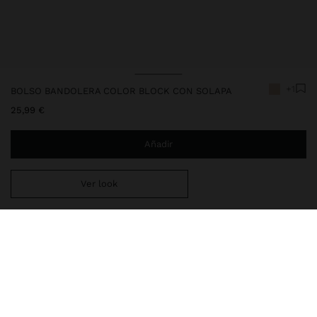
+1
BOLSO BANDOLERA COLOR BLOCK CON SOLAPA
25,99 €
Añadir
Ver look
Estás a
29,99 €
del envío gratis a domicilio
Entrega en tienda siempre gratis
248672
|
crudo