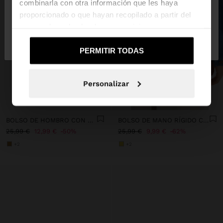
combinarla con otra información que les haya
proporcionado o que hayan recopilado a partir del
uso que haya hecho de sus servicios.
No, continuar en la web
Sí, llévame a
de España
United States
PERMITIR TODAS
Personalizar
+
+
BOLSO DE HOMBRO CON TEXTURA
BOLSO DE MANO RÍGIDO CON EFECTO RAFIA
25,99 €
12,99 €
50%
25,99 €
9,99 €
62%
+2
+2