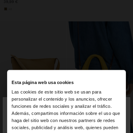
39,99 €
+2
Esta página web usa cookies
Las cookies de este sitio web se usan para
×
personalizar el contenido y los anuncios, ofrecer
hola
funciones de redes sociales y analizar el tráfico.
Además, compartimos información sobre el uso que
haga del sitio web con nuestros partners de redes
Estás accediendo a la web de España. ¿Quieres ir a
sociales, publicidad y análisis web, quienes pueden
la web de United States?