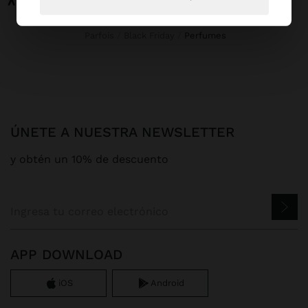
Parfois
Black Friday
perfumes
ÚNETE A NUESTRA NEWSLETTER
y obtén un 10% de descuento
APP DOWNLOAD
iOS
Android