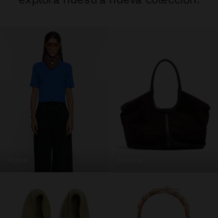
ropa
bolsos