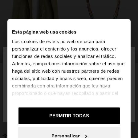
Esta página web usa cookies
Las cookies de este sitio web se usan para
×
personalizar el contenido y los anuncios, ofrecer
hola
zapatos
bisutería
funciones de redes sociales y analizar el tráfico.
Además, compartimos información sobre el uso que
haga del sitio web con nuestros partners de redes
Estás accediendo a la web de España. ¿Quieres ir a
sociales, publicidad y análisis web, quienes pueden
la web de United States?
combinarla con otra información que les haya
PUEDE INTERESARTE
proporcionado o que hayan recopilado a partir del
Novedades
Bolsos
uso que haya hecho de sus servicios.
No, continuar en la web
Sí, llévame a
Ropa
Bisutería
de España
United States
Zapatos
Carteras
PERMITIR TODAS
Relojes
Personalizables
Accesorios
Personalizar