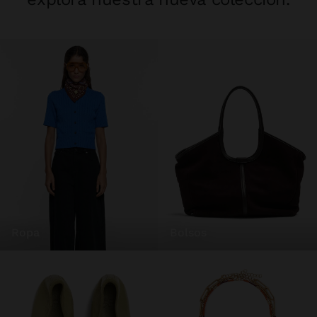
ropa
bolsos