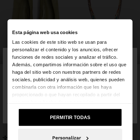
Esta página web usa cookies
Las cookies de este sitio web se usan para
×
personalizar el contenido y los anuncios, ofrecer
hola
zapatos
bisutería
funciones de redes sociales y analizar el tráfico.
Además, compartimos información sobre el uso que
haga del sitio web con nuestros partners de redes
Estás accediendo a la web de España. ¿Quieres ir a
sociales, publicidad y análisis web, quienes pueden
la web de United States?
combinarla con otra información que les haya
PUEDE INTERESARTE
proporcionado o que hayan recopilado a partir del
Novedades
Bolsos
uso que haya hecho de sus servicios.
No, continuar en la web
Sí, llévame a
Ropa
Bisutería
de España
United States
Zapatos
Carteras
PERMITIR TODAS
Relojes
Personalizables
Accesorios
Personalizar