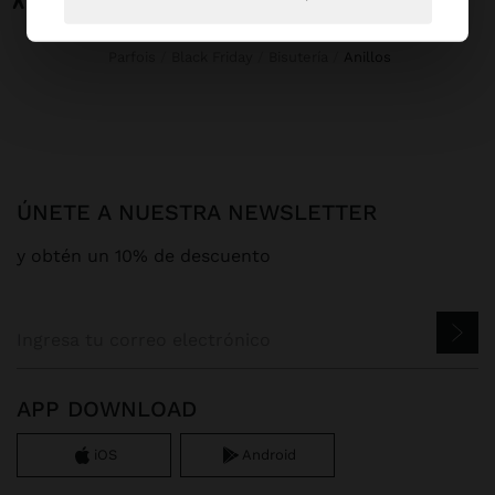
Parfois
Black Friday
Bisutería
anillos
ÚNETE A NUESTRA NEWSLETTER
y obtén un 10% de descuento
APP DOWNLOAD
iOS
Android