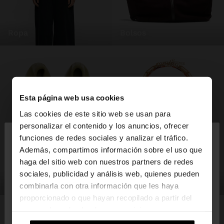
ropa
bolsos
Esta página web usa cookies
Las cookies de este sitio web se usan para
×
personalizar el contenido y los anuncios, ofrecer
hola
funciones de redes sociales y analizar el tráfico.
Además, compartimos información sobre el uso que
haga del sitio web con nuestros partners de redes
Estás accediendo a la web de España. ¿Quieres ir a
sociales, publicidad y análisis web, quienes pueden
la web de United States?
zapatos
bisutería
combinarla con otra información que les haya
proporcionado o que hayan recopilado a partir del
uso que haya hecho de sus servicios.
No, continuar en la web
Sí, llévame a