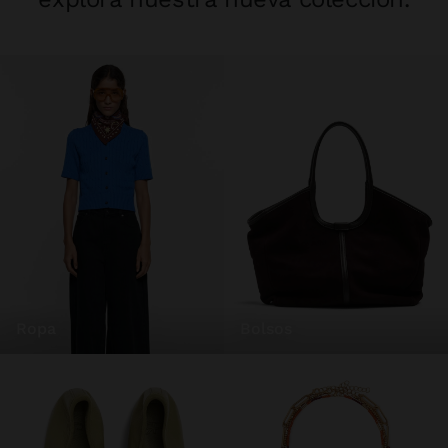
ropa
bolsos