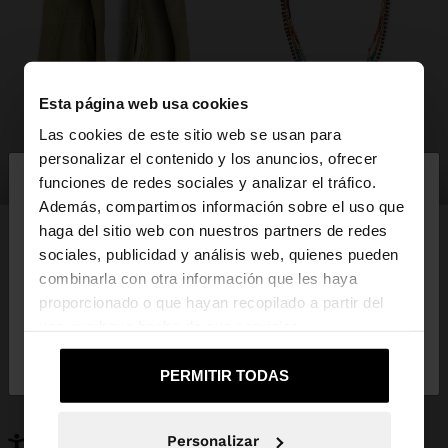
Esta página web usa cookies
Las cookies de este sitio web se usan para
×
personalizar el contenido y los anuncios, ofrecer
hola
zapatos
bisutería
funciones de redes sociales y analizar el tráfico.
Además, compartimos información sobre el uso que
haga del sitio web con nuestros partners de redes
Estás accediendo a la web de España. ¿Quieres ir a
sociales, publicidad y análisis web, quienes pueden
la web de United States?
combinarla con otra información que les haya
PUEDE INTERESARTE
proporcionado o que hayan recopilado a partir del
Novedades
Bolsos
uso que haya hecho de sus servicios.
No, continuar en la web
Sí, llévame a
Ropa
Bisutería
de España
United States
Zapatos
Carteras
PERMITIR TODAS
Relojes
Personalizables
Accesorios
Personalizar