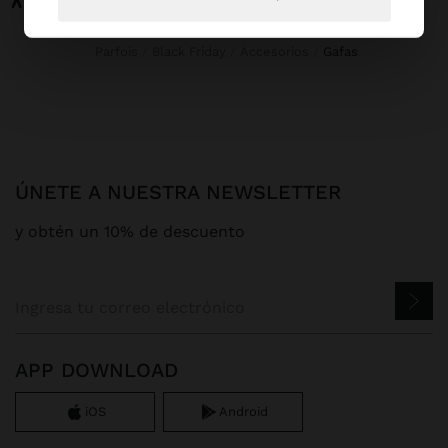
Parfois
Black Friday
Accesorios
gafas
ÚNETE A NUESTRA NEWSLETTER
y obtén un 10% de descuento
APP DOWNLOAD
iOS
Android