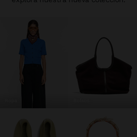
ropa
bolsos