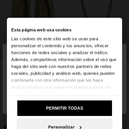
Esta página web usa cookies
Las cookies de este sitio web se usan para
×
personalizar el contenido y los anuncios, ofrecer
hola
zapatos
bisutería
funciones de redes sociales y analizar el tráfico.
Además, compartimos información sobre el uso que
haga del sitio web con nuestros partners de redes
Estás accediendo a la web de España. ¿Quieres ir a
sociales, publicidad y análisis web, quienes pueden
la web de United States?
combinarla con otra información que les haya
PUEDE INTERESARTE
proporcionado o que hayan recopilado a partir del
Novedades
Bolsos
uso que haya hecho de sus servicios.
No, continuar en la web
Sí, llévame a
Ropa
Bisutería
de España
United States
Zapatos
Carteras
PERMITIR TODAS
Relojes
Personalizables
Accesorios
Personalizar