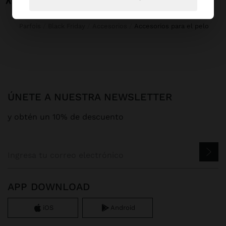
Parfois
Black Friday
Accesorios
accesorios para el pelo
ÚNETE A NUESTRA NEWSLETTER
y obtén un 10% de descuento
APP DOWNLOAD
iOS
Android