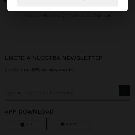
Parfois
Black Friday
Accesorios
abanicos
ÚNETE A NUESTRA NEWSLETTER
y obtén un 10% de descuento
APP DOWNLOAD
iOS
Android