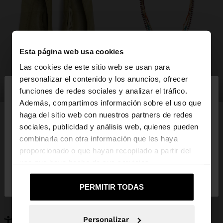
Esta página web usa cookies
Las cookies de este sitio web se usan para
×
personalizar el contenido y los anuncios, ofrecer
hola
zapatos
bisutería
funciones de redes sociales y analizar el tráfico.
Además, compartimos información sobre el uso que
haga del sitio web con nuestros partners de redes
Estás accediendo a la web de España. ¿Quieres ir a
sociales, publicidad y análisis web, quienes pueden
la web de United States?
combinarla con otra información que les haya
PUEDE INTERESARTE
proporcionado o que hayan recopilado a partir del
Novedades
Bolsos
uso que haya hecho de sus servicios.
No, continuar en la web
Sí, llévame a
Ropa
Bisutería
de España
United States
Zapatos
Carteras
PERMITIR TODAS
Relojes
Personalizables
Accesorios
Personalizar