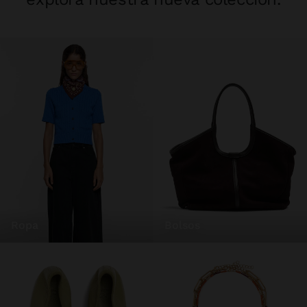
ropa
bolsos