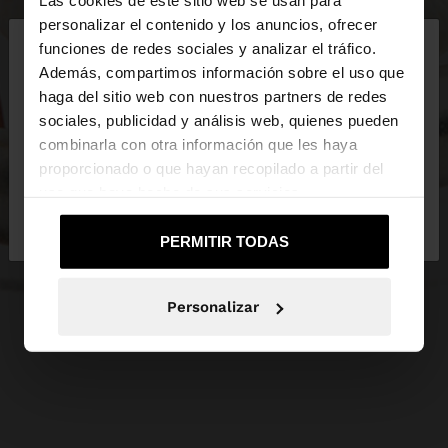
Las cookies de este sitio web se usan para
×
personalizar el contenido y los anuncios, ofrecer
hola
funciones de redes sociales y analizar el tráfico.
Además, compartimos información sobre el uso que
haga del sitio web con nuestros partners de redes
Estás accediendo a la web de España. ¿Quieres ir a
sociales, publicidad y análisis web, quienes pueden
la web de United States?
combinarla con otra información que les haya
proporcionado o que hayan recopilado a partir del
uso que haya hecho de sus servicios.
No, continuar en la web
Sí, llévame a
de España
United States
PERMITIR TODAS
Personalizar