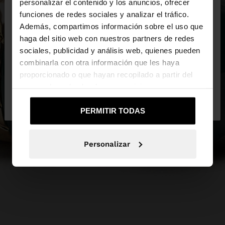
×
personalizar el contenido y los anuncios, ofrecer
hola
funciones de redes sociales y analizar el tráfico.
Además, compartimos información sobre el uso que
haga del sitio web con nuestros partners de redes
Estás accediendo a la web de España. ¿Quieres ir a
sociales, publicidad y análisis web, quienes pueden
la web de United States?
combinarla con otra información que les haya
proporcionado o que hayan recopilado a partir del
uso que haya hecho de sus servicios.
No, continuar en la web
Sí, llévame a
de España
United States
PERMITIR TODAS
Personalizar