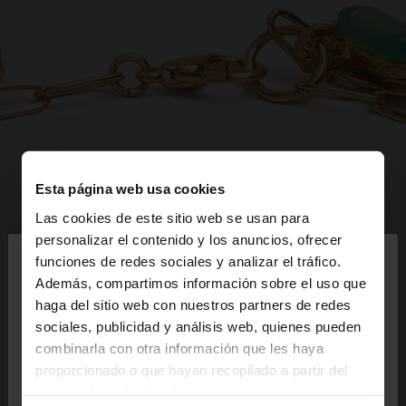
Esta página web usa cookies
Las cookies de este sitio web se usan para
×
personalizar el contenido y los anuncios, ofrecer
hola
funciones de redes sociales y analizar el tráfico.
Además, compartimos información sobre el uso que
haga del sitio web con nuestros partners de redes
Estás accediendo a la web de España. ¿Quieres ir a
sociales, publicidad y análisis web, quienes pueden
la web de United States?
combinarla con otra información que les haya
proporcionado o que hayan recopilado a partir del
uso que haya hecho de sus servicios.
No, continuar en la web
Sí, llévame a