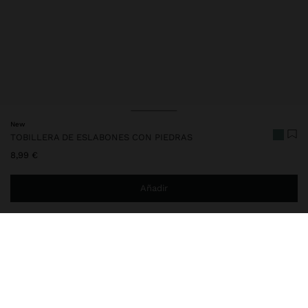
New
TOBILLERA DE ESLABONES CON PIEDRAS
8,99 €
Añadir
Estás a
29,99 €
del envío gratis a domicilio
Entrega en tienda siempre gratis
250784
|
multicor