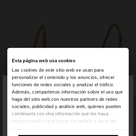
Esta página web usa cookies
Las cookies de este sitio web se usan para
×
personalizar el contenido y los anuncios, ofrecer
hola
funciones de redes sociales y analizar el tráfico.
Además, compartimos información sobre el uso que
haga del sitio web con nuestros partners de redes
Estás accediendo a la web de España. ¿Quieres ir a
sociales, publicidad y análisis web, quienes pueden
la web de United States?
combinarla con otra información que les haya
proporcionado o que hayan recopilado a partir del
uso que haya hecho de sus servicios.
No, continuar en la web
Sí, llévame a