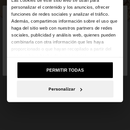
Las cookies de este sitio web se usan para
×
personalizar el contenido y los anuncios, ofrecer
hola
funciones de redes sociales y analizar el tráfico.
Además, compartimos información sobre el uso que
haga del sitio web con nuestros partners de redes
Estás accediendo a la web de España. ¿Quieres ir a
sociales, publicidad y análisis web, quienes pueden
la web de United States?
combinarla con otra información que les haya
proporcionado o que hayan recopilado a partir del
uso que haya hecho de sus servicios.
No, continuar en la web
Sí, llévame a
de España
United States
PERMITIR TODAS
Personalizar