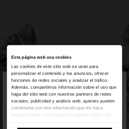
Esta página web usa cookies
Las cookies de este sitio web se usan para
×
personalizar el contenido y los anuncios, ofrecer
hola
funciones de redes sociales y analizar el tráfico.
Además, compartimos información sobre el uso que
haga del sitio web con nuestros partners de redes
Estás accediendo a la web de España. ¿Quieres ir a
sociales, publicidad y análisis web, quienes pueden
la web de United States?
combinarla con otra información que les haya
proporcionado o que hayan recopilado a partir del
uso que haya hecho de sus servicios.
No, continuar en la web
Sí, llévame a