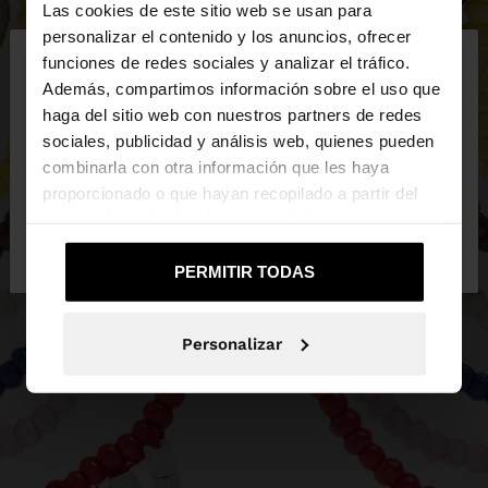
Las cookies de este sitio web se usan para
×
personalizar el contenido y los anuncios, ofrecer
hola
funciones de redes sociales y analizar el tráfico.
Además, compartimos información sobre el uso que
haga del sitio web con nuestros partners de redes
Estás accediendo a la web de España. ¿Quieres ir a
sociales, publicidad y análisis web, quienes pueden
la web de United States?
combinarla con otra información que les haya
proporcionado o que hayan recopilado a partir del
uso que haya hecho de sus servicios.
No, continuar en la web
Sí, llévame a
de España
United States
PERMITIR TODAS
Personalizar