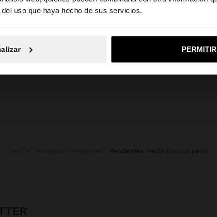
la web de España. ¿Quieres ir a la web de United States?
composición, cuidado y origen
r del uso que haya hecho de sus servicios.
talle de perla de
Composición: 50% Zinc, 40% Perla,
10% Latón
No, continuar en la web de España
Sí, llé
Dimensiones cm: 4.4x3.2 (LxA)
alizar
PERMITI
Parfois
Bisutería
Pendientes
pendientes media flor con perla
TTER