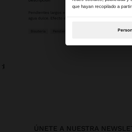
Estás accediendo a 
descripción
que hayan recopilado a parti
Pendientes largos en forma de media flor rayada con de
agua dulce. Efecto envejecido. Acabado dorado.
Person
Bisutería
Pendientes
ÚNETE A NUESTRA NEWSLE