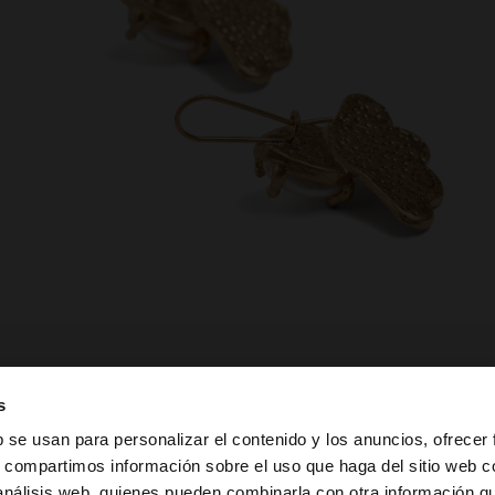
s
b se usan para personalizar el contenido y los anuncios, ofrecer
s, compartimos información sobre el uso que haga del sitio web 
 análisis web, quienes pueden combinarla con otra información q