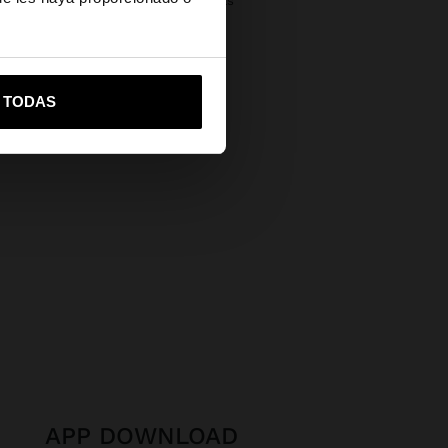
Devoluciones gratuitas
Pago seguro
vame a United States
Ayuda
R TODAS
APP DOWNLOAD