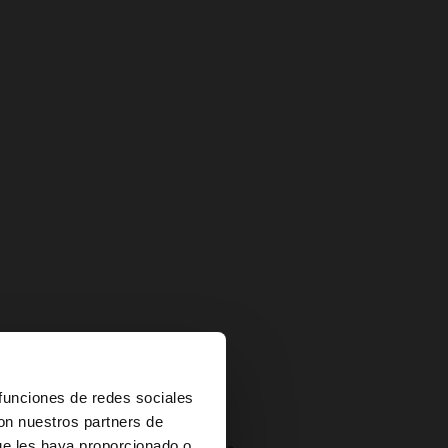
×
 funciones de redes sociales
con nuestros partners de
ue les haya proporcionado o