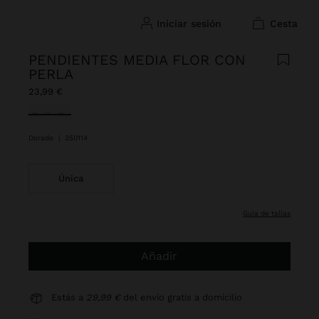
iniciar sesión
cesta
PENDIENTES MEDIA FLOR CON
PERLA
23,99 €
Seleccionado
Dorado
|
250114
Única
guía de tallas
Añadir
Estás a
29,99 €
del envío gratis a domicilio