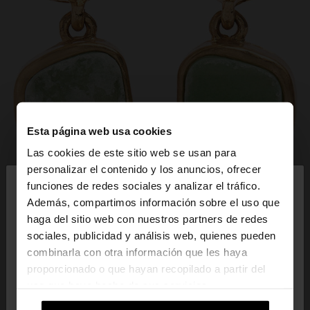
Esta página web usa cookies
Las cookies de este sitio web se usan para
×
personalizar el contenido y los anuncios, ofrecer
hola
funciones de redes sociales y analizar el tráfico.
Además, compartimos información sobre el uso que
haga del sitio web con nuestros partners de redes
Estás accediendo a la web de España. ¿Quieres ir a
sociales, publicidad y análisis web, quienes pueden
la web de United States?
combinarla con otra información que les haya
proporcionado o que hayan recopilado a partir del
uso que haya hecho de sus servicios.
No, continuar en la web
Sí, llévame a
de España
United States