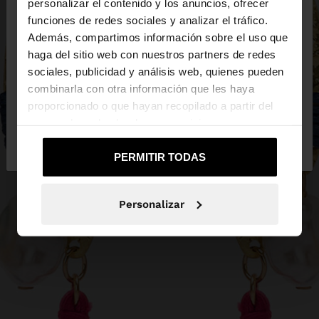
×
personalizar el contenido y los anuncios, ofrecer
hola
funciones de redes sociales y analizar el tráfico.
Además, compartimos información sobre el uso que
haga del sitio web con nuestros partners de redes
Estás accediendo a la web de España. ¿Quieres ir a
sociales, publicidad y análisis web, quienes pueden
la web de United States?
combinarla con otra información que les haya
proporcionado o que hayan recopilado a partir del
uso que haya hecho de sus servicios.
No, continuar en la web
Sí, llévame a
de España
United States
PERMITIR TODAS
Personalizar