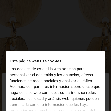
Esta página web usa cookies
Las cookies de este sitio web se usan para
×
personalizar el contenido y los anuncios, ofrecer
hola
funciones de redes sociales y analizar el tráfico.
Además, compartimos información sobre el uso que
haga del sitio web con nuestros partners de redes
Estás accediendo a la web de España. ¿Quieres ir a
sociales, publicidad y análisis web, quienes pueden
la web de United States?
combinarla con otra información que les haya
proporcionado o que hayan recopilado a partir del