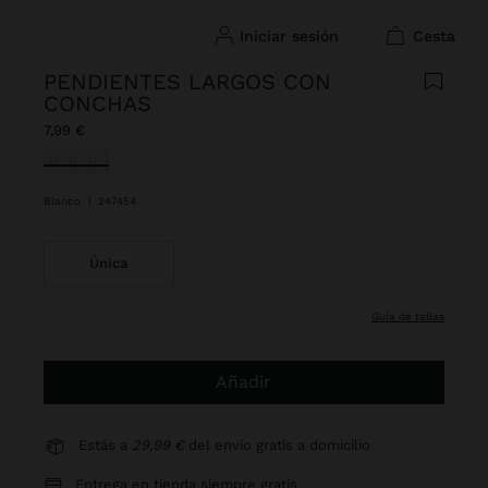
iniciar sesión
cesta
PENDIENTES LARGOS CON
CONCHAS
7,99 €
Seleccionado
Blanco
|
247454
Única
guía de tallas
Añadir
Estás a
29,99 €
del envío gratis a domicilio
Entrega en tienda siempre gratis