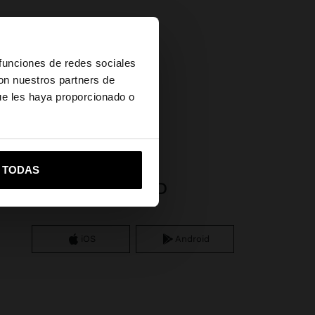
×
 funciones de redes sociales
con nuestros partners de
ue les haya proporcionado o
vame a United States
R TODAS
APP DOWNLOAD
iOS
Android