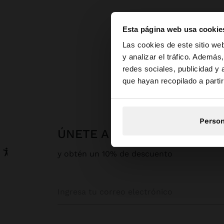
Esta página web usa cookie
hola
Las cookies de este sitio we
y analizar el tráfico. Ademá
redes sociales, publicidad y
Estás accediendo a 
que hayan recopilado a parti
Person
ÚNETE A NUESTRA NEWSLE
y obtén un 10% de descuento