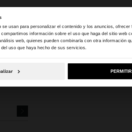
s
b se usan para personalizar el contenido y los anuncios, ofrecer
s, compartimos información sobre el uso que haga del sitio web 
 análisis web, quienes pueden combinarla con otra información q
la web de España. ¿Quieres ir a la web de United States?
Parfois
Bisutería
Pendientes
pendientes largos con conchas
r del uso que haya hecho de sus servicios.
No, continuar en la web de España
Sí, llé
alizar
PERMITI
TTER