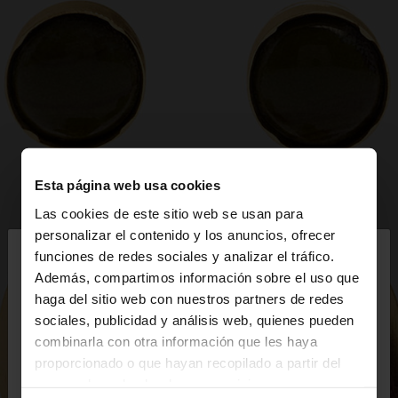
Esta página web usa cookies
Las cookies de este sitio web se usan para
×
personalizar el contenido y los anuncios, ofrecer
hola
funciones de redes sociales y analizar el tráfico.
Además, compartimos información sobre el uso que
haga del sitio web con nuestros partners de redes
Estás accediendo a la web de España. ¿Quieres ir a
sociales, publicidad y análisis web, quienes pueden
la web de United States?
combinarla con otra información que les haya
proporcionado o que hayan recopilado a partir del
uso que haya hecho de sus servicios.
No, continuar en la web
Sí, llévame a