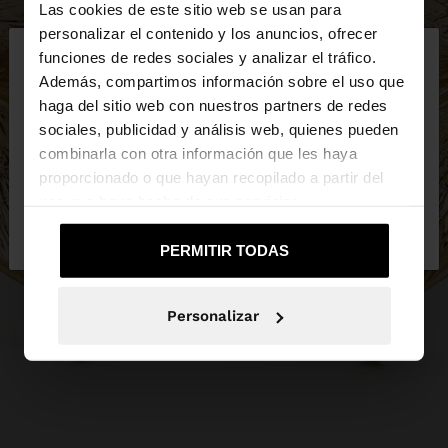
Las cookies de este sitio web se usan para
×
personalizar el contenido y los anuncios, ofrecer
hola
funciones de redes sociales y analizar el tráfico.
Además, compartimos información sobre el uso que
haga del sitio web con nuestros partners de redes
Estás accediendo a la web de España. ¿Quieres ir a
sociales, publicidad y análisis web, quienes pueden
la web de United States?
combinarla con otra información que les haya
proporcionado o que hayan recopilado a partir del
uso que haya hecho de sus servicios.
No, continuar en la web
Sí, llévame a
de España
United States
PERMITIR TODAS
Personalizar