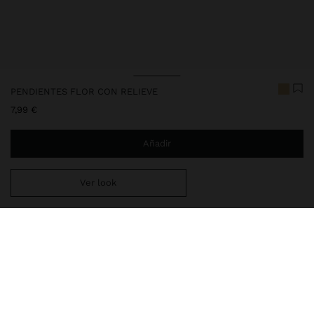
PENDIENTES FLOR CON RELIEVE
7,99 €
Añadir
Ver look
Estás a
29,99 €
del envío gratis a domicilio
Entrega en tienda siempre gratis
248008
|
dorado