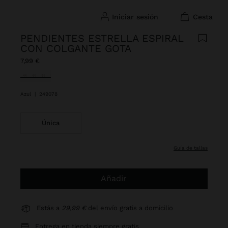
iniciar sesión
cesta
PENDIENTES ESTRELLA ESPIRAL
CON COLGANTE GOTA
7,99 €
Seleccionado
Azul
|
249078
Única
guía de tallas
Añadir
Estás a
29,99 €
del envío gratis a domicilio
Entrega en tienda siempre gratis