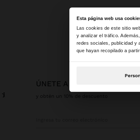
Esta página web usa cookie
hola
Las cookies de este sitio we
y analizar el tráfico. Ademá
redes sociales, publicidad y
Estás accediendo a 
Pa
que hayan recopilado a parti
Person
ÚNETE A NUESTRA NEWSLE
y obtén un 10% de descuento