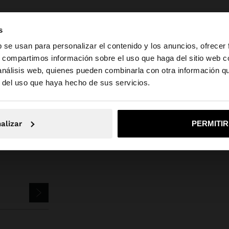
s
b se usan para personalizar el contenido y los anuncios, ofrecer
s, compartimos información sobre el uso que haga del sitio web 
 análisis web, quienes pueden combinarla con otra información q
la web de España. ¿Quieres ir a la web de United States?
rfois
Bisutería
Pendientes
pendientes estrella espiral con colgante 
r del uso que haya hecho de sus servicios.
No, continuar en la web de España
Sí, llé
alizar
PERMITI
TTER