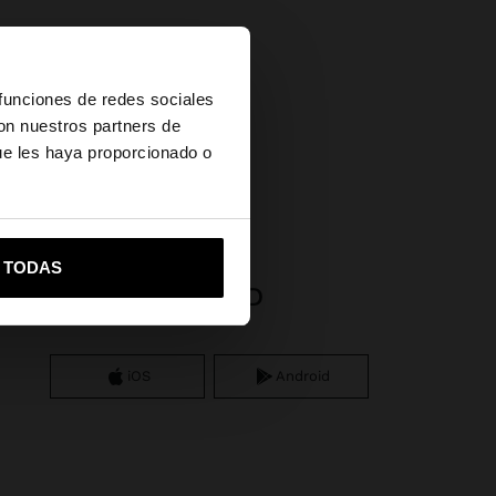
×
 funciones de redes sociales
con nuestros partners de
ue les haya proporcionado o
gota
vame a United States
R TODAS
APP DOWNLOAD
iOS
Android