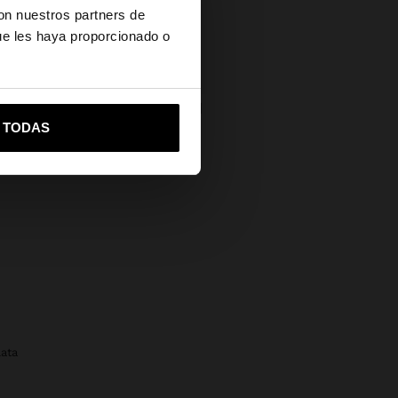
con nuestros partners de
ue les haya proporcionado o
+
vame a United States
RO CHARM JIRAFA
R TODAS
€
lata