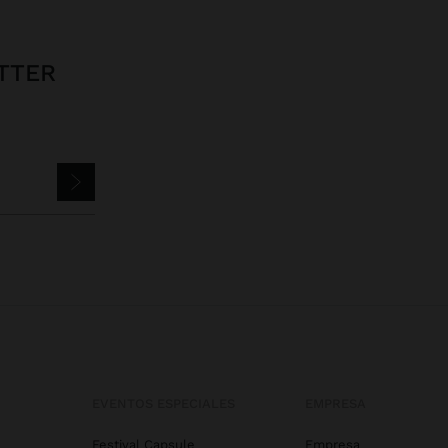
TTER
EVENTOS ESPECIALES
EMPRESA
Festival Capsule
Empresa