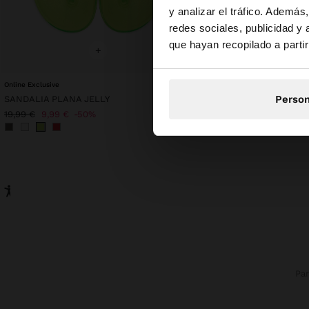
y analizar el tráfico. Ademá
redes sociales, publicidad y
Estás accediendo a 
que hayan recopilado a parti
+
+
Online Exclusive
CAMISETA DE ALGODÓN 
Person
SANDALIA PLANA JELLY
22,99 €
19,99 €
9,99 €
50%
Pa