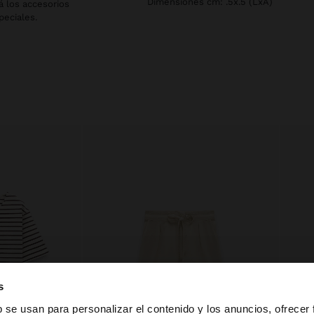
Dimensiones cm: .5x.5 (LxA)
á los accesorios
peciales.
s
b se usan para personalizar el contenido y los anuncios, ofrecer