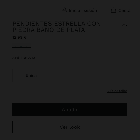
iniciar sesión
cesta
PENDIENTES ESTRELLA CON
PIEDRA BAÑO DE PLATA
12,99 €
Seleccionado
Azul
|
249743
Única
guía de tallas
Añadir
Ver look