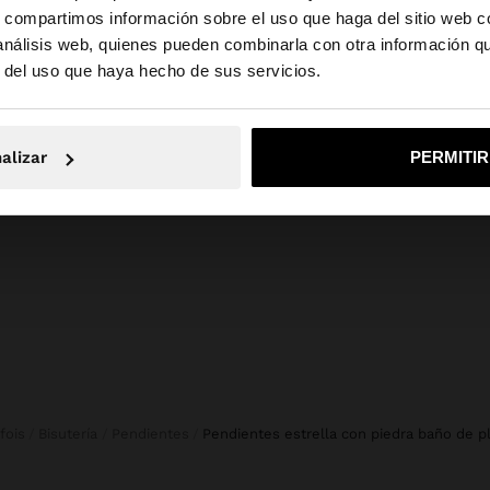
s, compartimos información sobre el uso que haga del sitio web 
 análisis web, quienes pueden combinarla con otra información q
la web de España. ¿Quieres ir a la web de United States?
r del uso que haya hecho de sus servicios.
+
No, continuar en la web de España
Sí, llé
CON RAYAS
PANTALÓN CORTO FLUIDO CON BOLSILLOS 100% LYOCELL
LLAVE
alizar
PERMITI
25,99 €
23,99 
rfois
Bisutería
Pendientes
pendientes estrella con piedra baño de p