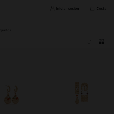
iniciar sesión
cesta
njuntos