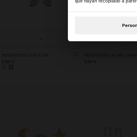
que hayan recopilado a parti
Person
+
+
PENDIENTES CON FLOR
PENDIENTES DE ARO DOR
5,99 €
5,99 €