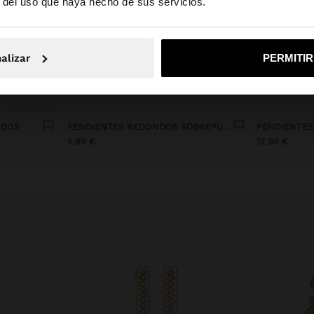
r del uso que haya hecho de sus servicios.
No, continuar en la web de España
Sí, llé
alizar
PERMITI
+
ADOS
PENDIENTES REDONDOS SOBREPUESTOS
5,99 €
12,99 €