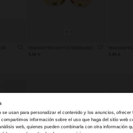
+
LOR
PENDIENTES CORTOS REDONDOS
5,99 €
5,99 €
s
b se usan para personalizar el contenido y los anuncios, ofrecer
s, compartimos información sobre el uso que haga del sitio web 
 análisis web, quienes pueden combinarla con otra información q
la web de España. ¿Quieres ir a la web de United States?