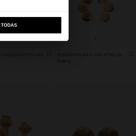
vame a United States
R TODAS
+
+
PENDIENTES LARGOS EFECTO CASCADA
PENDIENTES MAXI CON PÉTALOS METÁLICOS
12,99 €