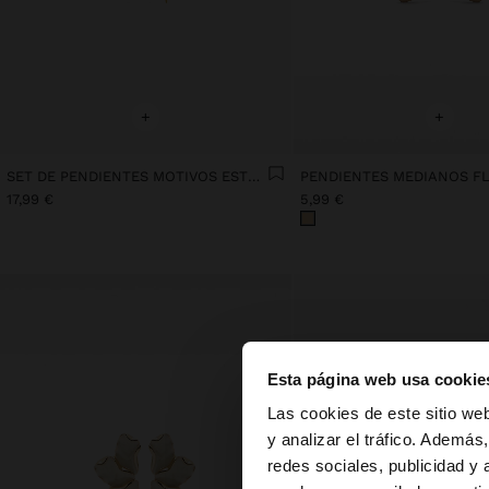
+
+
SET DE PENDIENTES MOTIVOS ESTELARES BAÑO DE ORO 18K
PENDIENTES MEDIANOS F
17,99 €
5,99 €
Esta página web usa cookie
hola
Las cookies de este sitio we
y analizar el tráfico. Ademá
redes sociales, publicidad y
Estás accediendo a 