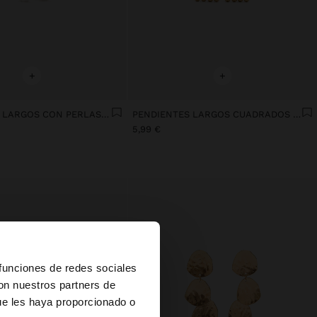
+
+
PENDIENTES LARGOS CON PERLAS DE AGUA DULCE
PENDIENTES LARGOS CUADRADOS CON LÁGRIMAS
5,99 €
×
 funciones de redes sociales
con nuestros partners de
ue les haya proporcionado o