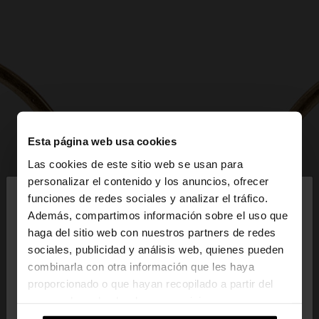
Esta página web usa cookies
Las cookies de este sitio web se usan para
×
personalizar el contenido y los anuncios, ofrecer
hola
funciones de redes sociales y analizar el tráfico.
Además, compartimos información sobre el uso que
haga del sitio web con nuestros partners de redes
Estás accediendo a la web de España. ¿Quieres ir a
sociales, publicidad y análisis web, quienes pueden
la web de United States?
combinarla con otra información que les haya
proporcionado o que hayan recopilado a partir del
uso que haya hecho de sus servicios.
No, continuar en la web
Sí, llévame a