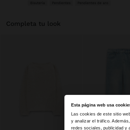
Bisutería
Pendientes
Pendientes de aro
completa tu look
Esta página web usa cookie
hola
Las cookies de este sitio we
y analizar el tráfico. Ademá
redes sociales, publicidad y
Estás accediendo a 