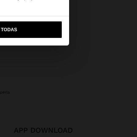
vame a United States
R TODAS
 perla
APP DOWNLOAD