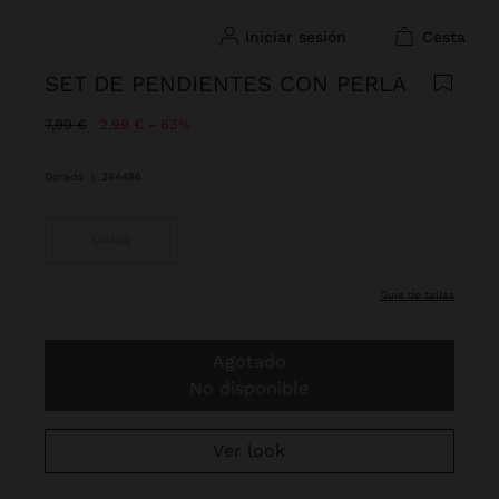
iniciar sesión
cesta
SET DE PENDIENTES CON PERLA
Precio rebajado de
A
7,99 €
2,99 €
63%
Dorado
|
244486
Única
guía de tallas
Agotado
No disponible
Ver look