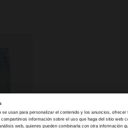
s
b se usan para personalizar el contenido y los anuncios, ofrecer
s, compartimos información sobre el uso que haga del sitio web 
 análisis web, quienes pueden combinarla con otra información q
la web de España. ¿Quieres ir a la web de United States?