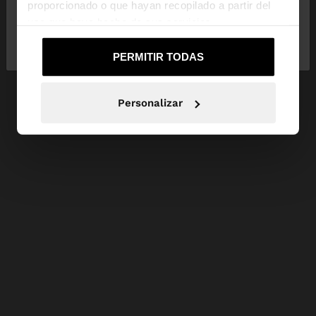
proporcionado o que hayan recopilado a partir del
uso que haya hecho de sus servicios.
No, continuar en la web
Sí, llévame a
de España
United States
PERMITIR TODAS
Personalizar