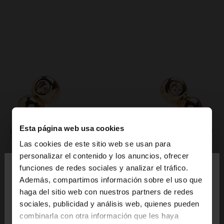
Esta página web usa cookies
Las cookies de este sitio web se usan para
×
personalizar el contenido y los anuncios, ofrecer
hola
funciones de redes sociales y analizar el tráfico.
Además, compartimos información sobre el uso que
haga del sitio web con nuestros partners de redes
Estás accediendo a la web de España. ¿Quieres ir a
sociales, publicidad y análisis web, quienes pueden
la web de United States?
combinarla con otra información que les haya