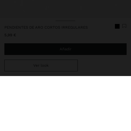
PENDIENTES DE ARO CORTOS IRREGULARES
5,99 €
Añadir
Ver look
Estás a
29,99 €
del envío gratis a domicilio
Entrega en tienda siempre gratis
191405
|
negro
Aros cortos y abiertos con cristales con forma de hojas. Bordes
metálicos con detalles de puntas redondeadas. Acabado dorado.