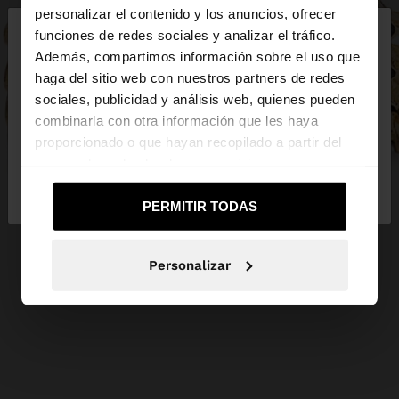
×
personalizar el contenido y los anuncios, ofrecer
hola
funciones de redes sociales y analizar el tráfico.
Además, compartimos información sobre el uso que
haga del sitio web con nuestros partners de redes
Estás accediendo a la web de España. ¿Quieres ir a
sociales, publicidad y análisis web, quienes pueden
la web de United States?
combinarla con otra información que les haya
proporcionado o que hayan recopilado a partir del
uso que haya hecho de sus servicios.
No, continuar en la web
Sí, llévame a
de España
United States
PERMITIR TODAS
Personalizar