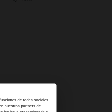
×
 funciones de redes sociales
con nuestros partners de
ue les haya proporcionado o