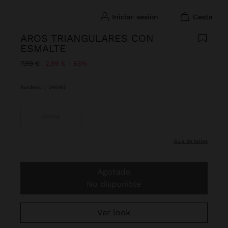
iniciar sesión
cesta
AROS TRIANGULARES CON
ESMALTE
Precio rebajado de
A
7,99 €
2,99 €
63%
Burdeos
|
245167
Única
guía de tallas
Agotado
No disponible
Ver look