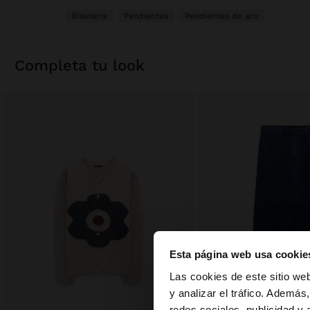
Bisutería
Pendientes
Pendientes de aro
completa tu look
Esta página web usa cookie
hola
Las cookies de este sitio we
y analizar el tráfico. Ademá
redes sociales, publicidad y