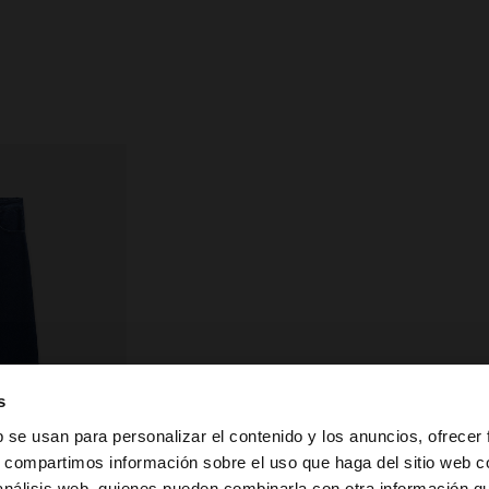
s
b se usan para personalizar el contenido y los anuncios, ofrecer
s, compartimos información sobre el uso que haga del sitio web 
 análisis web, quienes pueden combinarla con otra información q