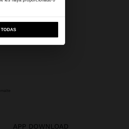
vame a United States
R TODAS
smalte
APP DOWNLOAD