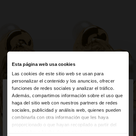
Esta página web usa cookies
Las cookies de este sitio web se usan para
×
personalizar el contenido y los anuncios, ofrecer
hola
funciones de redes sociales y analizar el tráfico.
Además, compartimos información sobre el uso que
haga del sitio web con nuestros partners de redes
Estás accediendo a la web de España. ¿Quieres ir a
sociales, publicidad y análisis web, quienes pueden
la web de United States?
combinarla con otra información que les haya
proporcionado o que hayan recopilado a partir del
uso que haya hecho de sus servicios.
No, continuar en la web
Sí, llévame a