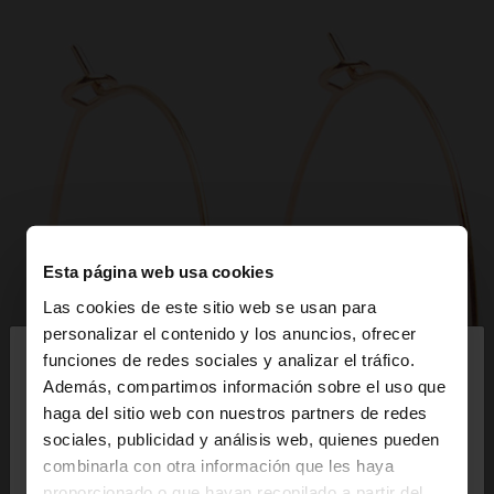
Esta página web usa cookies
Las cookies de este sitio web se usan para
×
personalizar el contenido y los anuncios, ofrecer
hola
funciones de redes sociales y analizar el tráfico.
Además, compartimos información sobre el uso que
haga del sitio web con nuestros partners de redes
Estás accediendo a la web de España. ¿Quieres ir a
sociales, publicidad y análisis web, quienes pueden
la web de United States?
combinarla con otra información que les haya
proporcionado o que hayan recopilado a partir del