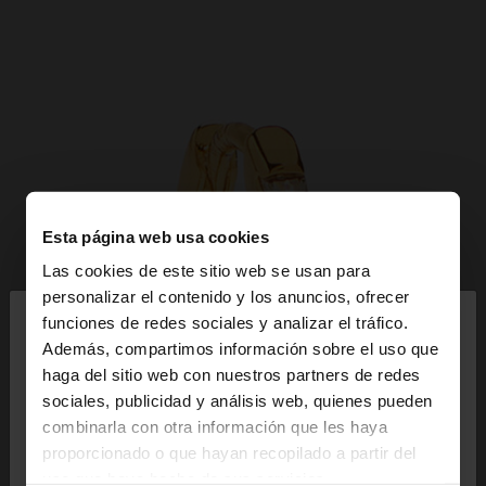
Esta página web usa cookies
Las cookies de este sitio web se usan para
×
personalizar el contenido y los anuncios, ofrecer
hola
funciones de redes sociales y analizar el tráfico.
Además, compartimos información sobre el uso que
haga del sitio web con nuestros partners de redes
Estás accediendo a la web de España. ¿Quieres ir a
sociales, publicidad y análisis web, quienes pueden
la web de United States?
combinarla con otra información que les haya
proporcionado o que hayan recopilado a partir del
uso que haya hecho de sus servicios.