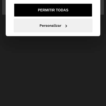
No, continuar en la web
Sí, llévame a
de España
United States
PERMITIR TODAS
Personalizar