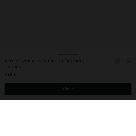
ARO INDIVIDUAL CON CIRCONITAS BAÑO DE
+1
ORO 18K
7,99 €
Añadir
Estás a
29,99 €
del envío gratis a domicilio
Entrega en tienda siempre gratis
248916
|
dorado