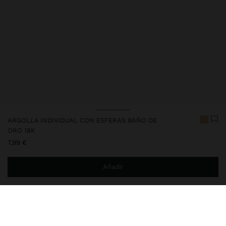
ARGOLLA INDIVIDUAL CON ESFERAS BAÑO DE
ORO 18K
7,99 €
Añadir
Estás a
29,99 €
del envío gratis a domicilio
Entrega en tienda siempre gratis