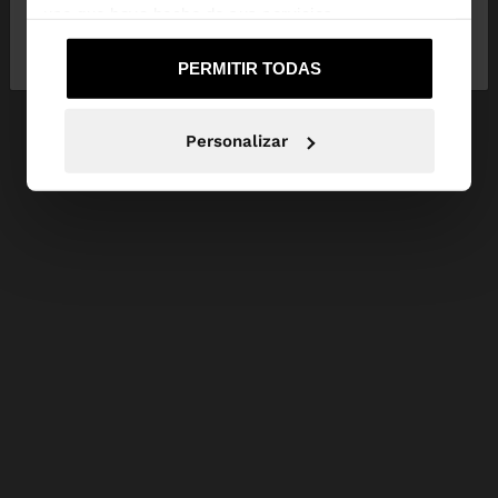
uso que haya hecho de sus servicios.
No, continuar en la web
Sí, llévame a
de España
United States
PERMITIR TODAS
Personalizar