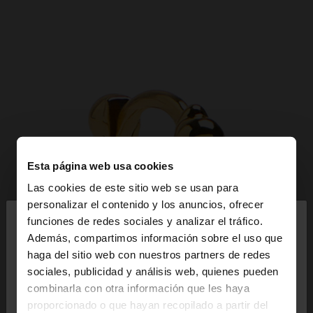
Esta página web usa cookies
Las cookies de este sitio web se usan para
×
personalizar el contenido y los anuncios, ofrecer
hola
funciones de redes sociales y analizar el tráfico.
Además, compartimos información sobre el uso que
haga del sitio web con nuestros partners de redes
Estás accediendo a la web de España. ¿Quieres ir a
sociales, publicidad y análisis web, quienes pueden
la web de United States?
combinarla con otra información que les haya
proporcionado o que hayan recopilado a partir del