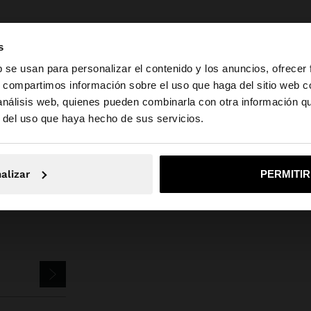
s
b se usan para personalizar el contenido y los anuncios, ofrecer
s, compartimos información sobre el uso que haga del sitio web 
 análisis web, quienes pueden combinarla con otra información q
la web de España. ¿Quieres ir a la web de United States?
sutería
Pendientes
Pendientes de aro
argola individual con zircónia
r del uso que haya hecho de sus servicios.
No, continuar en la web de España
Sí, llé
alizar
PERMITI
TTER