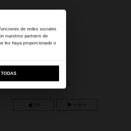
×
 funciones de redes sociales
con nuestros partners de
ue les haya proporcionado o
 baño de plata
vame a United States
R TODAS
APP DOWNLOAD
iOS
Android