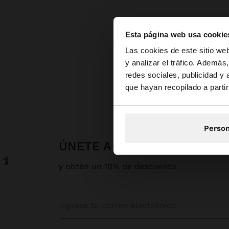
Esta página web usa cookie
hola
Las cookies de este sitio we
y analizar el tráfico. Ademá
redes sociales, publicidad y
Estás accediendo a 
Parfois
Bi
que hayan recopilado a parti
Person
ÚNETE A NUESTRA NEWSLE
y obtén un 10% de descuento