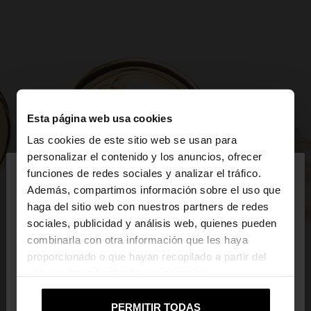
Esta página web usa cookies
Las cookies de este sitio web se usan para
×
personalizar el contenido y los anuncios, ofrecer
hola
funciones de redes sociales y analizar el tráfico.
Además, compartimos información sobre el uso que
haga del sitio web con nuestros partners de redes
Estás accediendo a la web de España. ¿Quieres ir a
sociales, publicidad y análisis web, quienes pueden
la web de United States?
combinarla con otra información que les haya
proporcionado o que hayan recopilado a partir del
uso que haya hecho de sus servicios.
No, continuar en la web
Sí, llévame a
de España
United States
PERMITIR TODAS