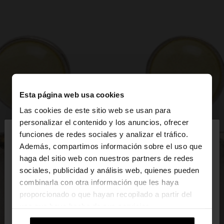
Esta página web usa cookies
Las cookies de este sitio web se usan para
×
personalizar el contenido y los anuncios, ofrecer
hola
funciones de redes sociales y analizar el tráfico.
Además, compartimos información sobre el uso que
haga del sitio web con nuestros partners de redes
Estás accediendo a la web de España. ¿Quieres ir a
sociales, publicidad y análisis web, quienes pueden
la web de United States?
combinarla con otra información que les haya
proporcionado o que hayan recopilado a partir del
uso que haya hecho de sus servicios.
No, continuar en la web
Sí, llévame a
de España
United States