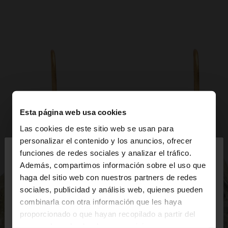
Esta página web usa cookies
Las cookies de este sitio web se usan para
×
personalizar el contenido y los anuncios, ofrecer
hola
funciones de redes sociales y analizar el tráfico.
Además, compartimos información sobre el uso que
haga del sitio web con nuestros partners de redes
Estás accediendo a la web de España. ¿Quieres ir a
sociales, publicidad y análisis web, quienes pueden
la web de United States?
combinarla con otra información que les haya
proporcionado o que hayan recopilado a partir del
uso que haya hecho de sus servicios.