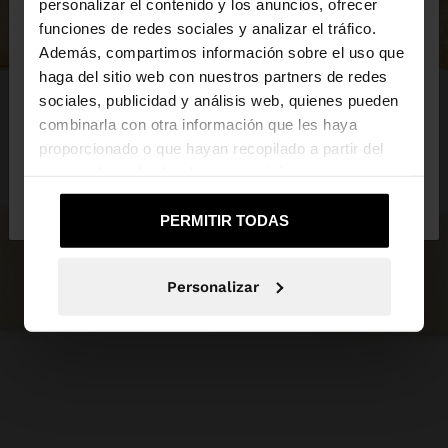
×
personalizar el contenido y los anuncios, ofrecer
hola
funciones de redes sociales y analizar el tráfico.
Además, compartimos información sobre el uso que
haga del sitio web con nuestros partners de redes
Estás accediendo a la web de España. ¿Quieres ir a
sociales, publicidad y análisis web, quienes pueden
la web de United States?
combinarla con otra información que les haya
proporcionado o que hayan recopilado a partir del
uso que haya hecho de sus servicios.
No, continuar en la web
Sí, llévame a
de España
United States
PERMITIR TODAS
Personalizar