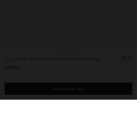
COLLAR DE PERLAS DE AGUA DULCE CON LETRA
35,99 €
Seleccionar talla
Estás a
29,99 €
del envío gratis a domicilio
Entrega en tienda siempre gratis
250116
|
dorado