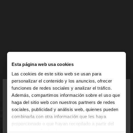
Esta página web usa cookies
Las cookies de este sitio web se usan para
×
personalizar el contenido y los anuncios, ofrecer
hola
funciones de redes sociales y analizar el tráfico.
Además, compartimos información sobre el uso que
haga del sitio web con nuestros partners de redes
Estás accediendo a la web de España. ¿Quieres ir a
sociales, publicidad y análisis web, quienes pueden
la web de United States?
combinarla con otra información que les haya
proporcionado o que hayan recopilado a partir del
uso que haya hecho de sus servicios.