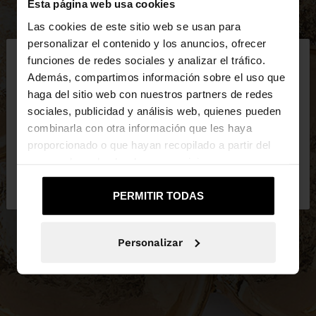
Esta página web usa cookies
Las cookies de este sitio web se usan para
×
personalizar el contenido y los anuncios, ofrecer
hola
funciones de redes sociales y analizar el tráfico.
Además, compartimos información sobre el uso que
haga del sitio web con nuestros partners de redes
Estás accediendo a la web de España. ¿Quieres ir a
sociales, publicidad y análisis web, quienes pueden
la web de United States?
combinarla con otra información que les haya
proporcionado o que hayan recopilado a partir del
uso que haya hecho de sus servicios.
No, continuar en la web
Sí, llévame a
de España
United States
PERMITIR TODAS
Personalizar