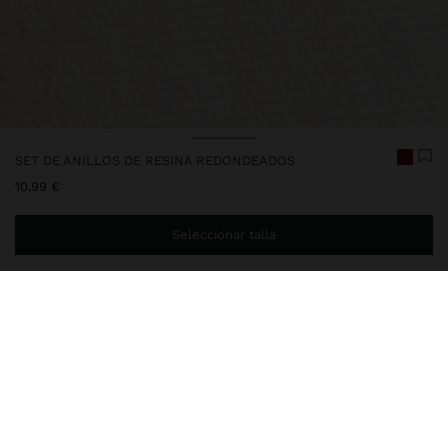
SET DE ANILLOS DE RESINA REDONDEADOS
10,99 €
Seleccionar talla
Estás a
29,99 €
del envío gratis a domicilio
Entrega en tienda siempre gratis
250837
|
multicor
Set de tres anillos de resina redondeados con colores