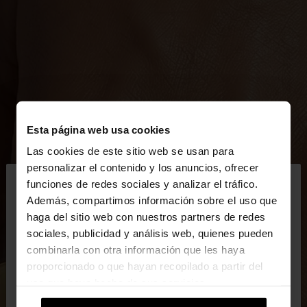
Esta página web usa cookies
Las cookies de este sitio web se usan para
×
personalizar el contenido y los anuncios, ofrecer
hola
funciones de redes sociales y analizar el tráfico.
Además, compartimos información sobre el uso que
haga del sitio web con nuestros partners de redes
Estás accediendo a la web de España. ¿Quieres ir a
sociales, publicidad y análisis web, quienes pueden
la web de United States?
combinarla con otra información que les haya
proporcionado o que hayan recopilado a partir del
uso que haya hecho de sus servicios.
No, continuar en la web
Sí, llévame a
de España
United States